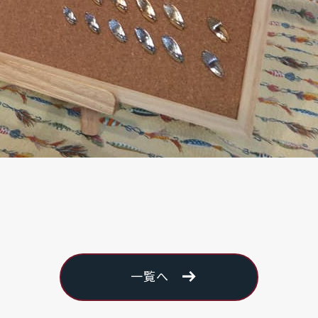
arrow_right_alt
一覧へ