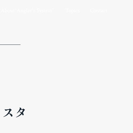
ングラーズシステムについて
トピックス
お問い合わせ
About“Angler’z System”
Topics
Contact
ェスタ