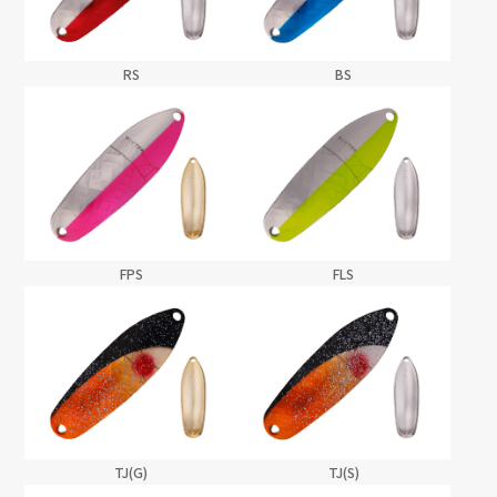
RS
BS
FPS
FLS
TJ(G)
TJ(S)