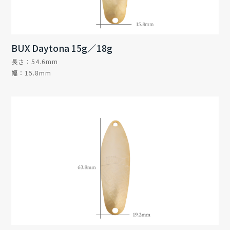
BUX Daytona 15g／18g
長さ：54.6mm
幅：15.8mm