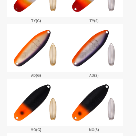
TY(G)
TY(S)
AD(G)
AD(S)
MO(G)
MO(S)