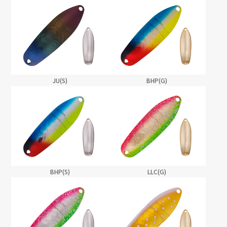
JU(S)
BHP(G)
LLC(G)
BHP(S)