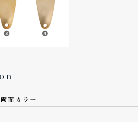
ion
or／両面カラー