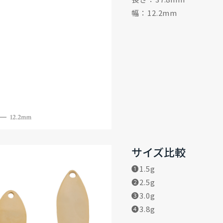
幅：12.2mm
サイズ比較
❶1.5g
❷2.5g
❸3.0g
❹3.8g